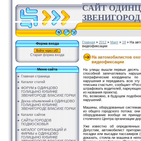
САЙТ ОДИН
ЗВЕНИГОРОД
Главная
»
2012
»
Март
»
18
» На авт
Форма входа
видеофиксации
Войти через uID
Старая форма входа
На автомобилистов ох
видеофиксации
Меню сайта
На улицы вышли первые десять а
способной запечатлевать наруш
Главная страница
географические координаты по
нарушения и передавать всю эту
Каталог статей
«письма счастья», сообщает «Росс
ФОРУМ в ОДИНЦОВО
штрафовать водителей, паркующихс
ГОЛИЦЫНО КУБИНКЕ
из названия проекта).
ЗВЕНИГОРОДЕ ВЛАСИХЕ ГОРКИ
Но, возможно, в будущем подобное
нарушений.
Доска объявлений в ОДИНЦОВО
ГОЛИЦЫНО КУБИНКЕ
Машины, оборудованные системам
ЗВЕНИГОРОДЕ ВЛАСИХЕ ГОРКИ
из общего городского потока: он
Каталог сайтов
оборудование вообще не принадл
столичного Центра организации до
САЙТЫ ГОРОДОВ
ПОДМОСКОВЬЯ
Уже известно об определенных
КАТАЛОГ ОРГАНИЗАЦИЙ И
Допустим, автомобилист притормо
ФИРМЫ в ОДИНЦОВО
посадки или высадки пассажиров 
ГОЛИЦЫНО КУБИНКЕ
доказать, стояла ли машина в неп