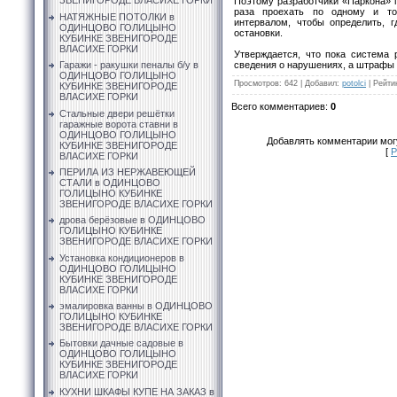
ЗВЕНИГОРОДЕ ВЛАСИХЕ ГОРКИ
Поэтому разработчики «Паркона» 
раза проехать по одному и т
НАТЯЖНЫЕ ПОТОЛКИ в
интервалом, чтобы определить, 
ОДИНЦОВО ГОЛИЦЫНО
остановки.
КУБИНКЕ ЗВЕНИГОРОДЕ
ВЛАСИХЕ ГОРКИ
Утверждается, что пока система 
сведения о нарушениях, а штрафы
Гаражи - ракушки пеналы б/у в
ОДИНЦОВО ГОЛИЦЫНО
Просмотров
: 642 |
Добавил
:
potolci
|
Рейти
КУБИНКЕ ЗВЕНИГОРОДЕ
ВЛАСИХЕ ГОРКИ
Всего комментариев
:
0
Стальные двери решётки
гаражные ворота ставни в
ОДИНЦОВО ГОЛИЦЫНО
Добавлять комментарии могу
КУБИНКЕ ЗВЕНИГОРОДЕ
[
Р
ВЛАСИХЕ ГОРКИ
ПЕРИЛА ИЗ НЕРЖАВЕЮЩЕЙ
СТАЛИ в ОДИНЦОВО
ГОЛИЦЫНО КУБИНКЕ
ЗВЕНИГОРОДЕ ВЛАСИХЕ ГОРКИ
дрова берёзовые в ОДИНЦОВО
ГОЛИЦЫНО КУБИНКЕ
ЗВЕНИГОРОДЕ ВЛАСИХЕ ГОРКИ
Установка кондиционеров в
ОДИНЦОВО ГОЛИЦЫНО
КУБИНКЕ ЗВЕНИГОРОДЕ
ВЛАСИХЕ ГОРКИ
эмалировка ванны в ОДИНЦОВО
ГОЛИЦЫНО КУБИНКЕ
ЗВЕНИГОРОДЕ ВЛАСИХЕ ГОРКИ
Бытовки дачные садовые в
ОДИНЦОВО ГОЛИЦЫНО
КУБИНКЕ ЗВЕНИГОРОДЕ
ВЛАСИХЕ ГОРКИ
КУХНИ ШКАФЫ КУПЕ НА ЗАКАЗ в